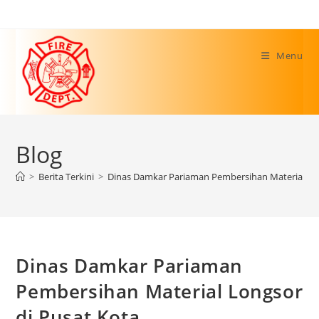
Skip
to
content
Menu
Blog
>
Berita Terkini
>
Dinas Damkar Pariaman Pembersihan Material Lon
Dinas Damkar Pariaman
Pembersihan Material Longsor
di Pusat Kota