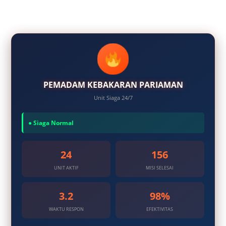
PEMADAM KEBAKARAN PARIAMAN
Unit Siaga 24/7
● Siaga Normal
24
156
UNIT AKTIF
MISI SELESAI
3.2
98%
WAKTU RESPON
EFEKTIVITAS