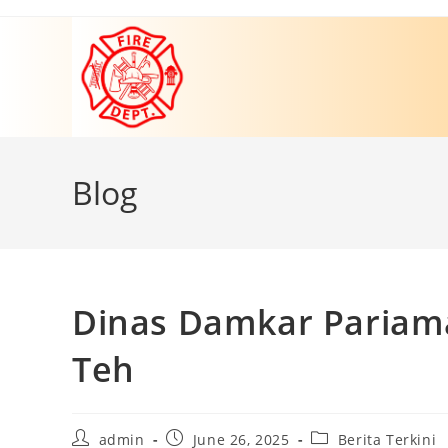
Skip
to
content
Blog
Dinas Damkar Pariam
Teh
Post
Post
Post
admin
June 26, 2025
Berita Terkini