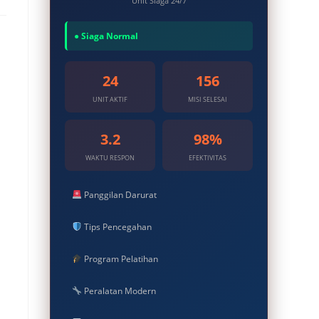
Unit Siaga 24/7
● Siaga Normal
24
156
UNIT AKTIF
MISI SELESAI
3.2
98%
WAKTU RESPON
EFEKTIVITAS
Panggilan Darurat
Tips Pencegahan
Program Pelatihan
Peralatan Modern