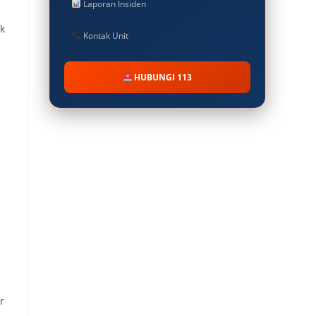
Laporan Insiden
ak
Kontak Unit
HUBUNGI 113
r